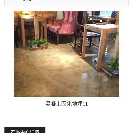
硅PU球场
固化剂
环氧地坪
水泥自流平
塑胶跑道
透水地坪
止滑坡道
混凝土固化地坪11
产品中心详情